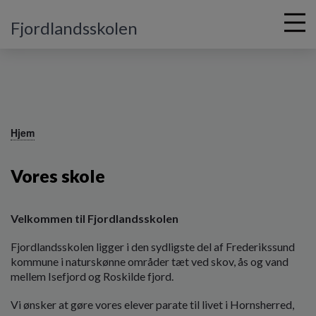
Fjordlandsskolen
G
å
Hjem
t
i
Vores skole
l
h
o
v
Velkommen til Fjordlandsskolen
e
Fjordlandsskolen ligger i den sydligste del af Frederikssund
d
kommune i naturskønne områder tæt ved skov, ås og vand
i
mellem Isefjord og Roskilde fjord.
n
d
Vi ønsker at gøre vores elever parate til livet i Hornsherred,
h