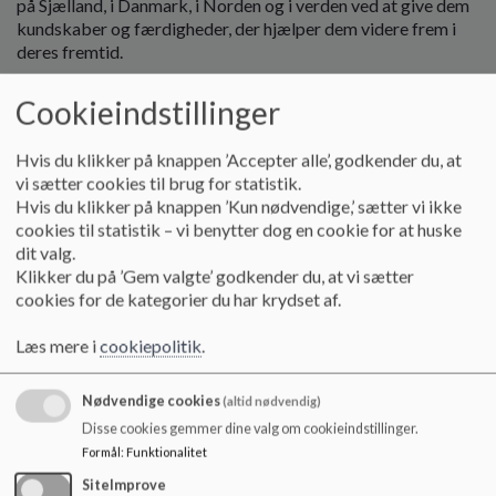
på Sjælland, i Danmark, i Norden og i verden ved at give dem
o
kundskaber og færdigheder, der hjælper dem videre frem i
l
deres fremtid.
d
e
Vi er en skole med elever fra 0. – 9. klasser fordelt på tre
t
Cookieindstillinger
afdelinger:
Afd. Dalby med elever fra 0. – 6. klasse
Hvis du klikker på knappen ’Accepter alle’, godkender du, at
Afd. Skuldelev med elever fra 0. – 6. klasse
vi sætter cookies til brug for statistik.
Afd. Skibby med elever fra 0. – 9. klasse
Hvis du klikker på knappen ’Kun nødvendige,’ sætter vi ikke
cookies til statistik – vi benytter dog en cookie for at huske
Vi tror på:
dit valg.
Klikker du på ’Gem valgte’ godkender du, at vi sætter
Et godt skole/hjem samarbejde er en af forudsætningerne
cookies for de kategorier du har krydset af.
for, at jeres barn får det bedste udbytte af undervisningen. Vi
lægger vægt på et højt informationsniveau, både fra skole til
Læs mere i
cookiepolitik
.
hjem og fra hjem til skole
Vi skal rose børn for det, de er gode til, for det, de bliver
gode til og hjælpe med det, de har vanskeligt ved
Nødvendige cookies
(altid nødvendig)
Elever gennem konstruktiv kritik skal have at vide, hvis de
Disse cookies gemmer dine valg om cookieindstillinger.
ikke gør deres bedste
Formål
:
Funktionalitet
At ved at sætte tydelige rammer for eleverne, så ved både de
SiteImprove