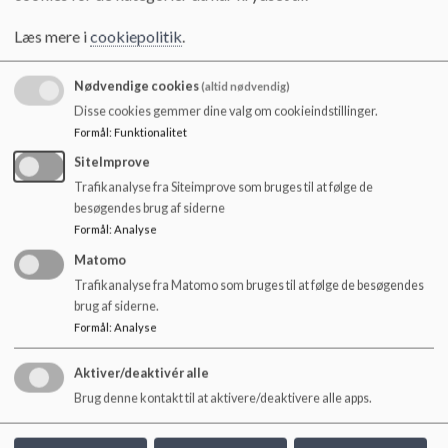
o
Referat Skolebestyrelsesmøde Fjordlandsskolen 221025.pdf
l
Læs mere i
cookiepolitik
.
d
e
Referat Skolebestyrelsesmøde Fjordlandsskolen 171125.pdf
Nødvendige cookies
(altid nødvendig)
t
Disse cookies gemmer dine valg om cookieindstillinger.
Formål
:
Funktionalitet
Referat Skolebestyrelsesmøde Fjordlandsskolen 171225.pdf
SiteImprove
Trafikanalyse fra Siteimprove som bruges til at følge de
besøgendes brug af siderne
Referat Skolebestyrelsesmøde Fjordlandsskolen 250226.pdf
Formål
:
Analyse
Matomo
Trafikanalyse fra Matomo som bruges til at følge de besøgendes
Referat Skolebestyrelsesmøde Fjordlandsskolen 260126.pdf
brug af siderne.
Formål
:
Analyse
Aktiver/deaktivér alle
Brug denne kontakt til at aktivere/deaktivere alle apps.
Fjordlandsskolen