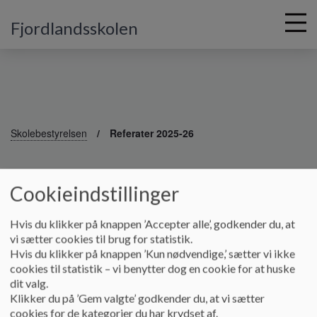
Fjordlandsskolen
G
å
Skolebestyrelsen
Referater 2025-26
t
i
Referater 2025-26
l
Cookieindstillinger
h
o
v
Referater fra skolebestyrelsen i skoleåret 2025-26
Hvis du klikker på knappen ’Accepter alle’, godkender du, at
e
vi sætter cookies til brug for statistik.
Dokumenter
d
Hvis du klikker på knappen ’Kun nødvendige,’ sætter vi ikke
i
cookies til statistik – vi benytter dog en cookie for at huske
Referat Skolebestyrelsesmøde Fjordlandsskolen 010925.pdf
n
dit valg.
d
Klikker du på ’Gem valgte’ godkender du, at vi sætter
h
cookies for de kategorier du har krydset af.